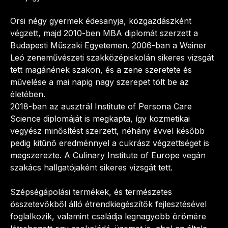
Orsi négy gyermek édesanyja, közgazdászként 
végzett, majd 2010-ben MBA diplomát szerzett a 
Budapesti Műszaki Egyetemen. 2006-ban a Weiner 
Leó zeneművészeti szakközépiskolán sikeres vizsgát 
tett magánének szakon, és a zene szeretete és 
művelése a mai napig nagy szerepet tölt be az 
életében.
2018-ban az ausztrál Institute of Persona Care 
Science diplomáját is megkapta, így kozmetikai 
vegyész minősítést szerzett, néhány évvel később 
pedig kitűnő eredménnyel a cukrász végzettséget is 
megszerezte. A Culinary Institute of Europe vegán 
szakács hallgatójaként sikeres vizsgát tett.
Szépségápolási termékek, és természetes 
összetevőkből álló étrendkiegészítők fejlesztésével 
foglalkozik, valamint családja legnagyobb örömére 