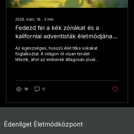
2026. márc. 19.
∙
3
min
Fedezd fel a kék zónákat és a
kaliforniai adventisták életmódjának
titkait
Az egészséges, hosszú élet titka sokakat
foglalkoztat. A világon öt olyan terület
létezik, ahol az emberek átlagosan jóval
tovább élnek, mint máshol. Ezeket a
helyeket kék zónáknak nevezik. Ezek a
zónák nem csupán a hosszú életkoruk miatt
különlegesek, hanem az ott élők életmódja,
szokásai és közösségi kapcsolatai miatt is.
18
0
Különösen érdekes a kaliforniai adventisták
közössége, akik életmódjuk révén a kék
zónák egyik legkiemelkedőbb példáját
mutatják. A csömöri Édenliget
Életmódközpontban...
Édenliget Életmódközpont