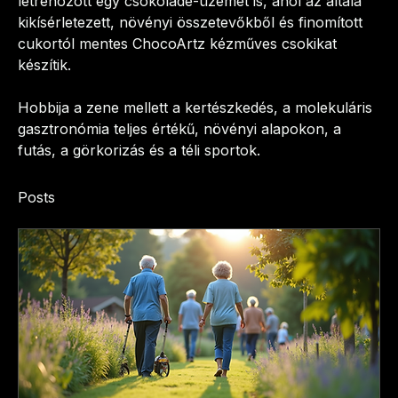
létrehozott egy csokoládé-üzemet is, ahol az általa 
kikísérletezett, növényi összetevőkből és finomított 
cukortól mentes ChocoArtz kézműves csokikat 
készítik. 
Hobbija a zene mellett a kertészkedés, a molekuláris 
gasztronómia teljes értékű, növényi alapokon, a 
futás, a görkorizás és a téli sportok.
Posts