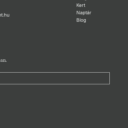
Kert
Naptár
t.hu
Blog
ban.