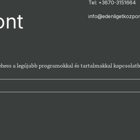
Tel: +3670-3151664
ont
info@edenligetkozpon
 lehess a legújabb programokkal és tartalmakkal kapcsolat