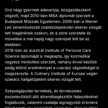
Orsi négy gyermek édesanyja, közgazdászként 
végzett, majd 2010-ben MBA diplomát szerzett a 
Budapesti Műszaki Egyetemen. 2006-ban a Weiner 
Leó zeneművészeti szakközépiskolán sikeres vizsgát 
tett magánének szakon, és a zene szeretete és 
művelése a mai napig nagy szerepet tölt be az 
életében.
2018-ban az ausztrál Institute of Persona Care 
Science diplomáját is megkapta, így kozmetikai 
vegyész minősítést szerzett, néhány évvel később 
pedig kitűnő eredménnyel a cukrász végzettséget is 
megszerezte. A Culinary Institute of Europe vegán 
szakács hallgatójaként sikeres vizsgát tett.
Szépségápolási termékek, és természetes 
összetevőkből álló étrendkiegészítők fejlesztésével 
foglalkozik, valamint családja legnagyobb örömére 