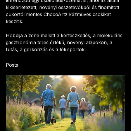
létrehozott egy csokoládé-üzemet is, ahol az általa 
kikísérletezett, növényi összetevőkből és finomított 
cukortól mentes ChocoArtz kézműves csokikat 
készítik. 
Hobbija a zene mellett a kertészkedés, a molekuláris 
gasztronómia teljes értékű, növényi alapokon, a 
futás, a görkorizás és a téli sportok.
Posts