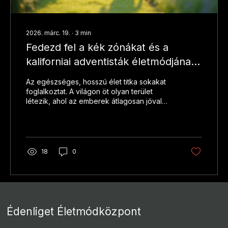
2026. márc. 19.
∙
3
min
Fedezd fel a kék zónákat és a
kaliforniai adventisták életmódjának
titkait
Az egészséges, hosszú élet titka sokakat
foglalkoztat. A világon öt olyan terület
létezik, ahol az emberek átlagosan jóval
tovább élnek, mint máshol. Ezeket a
helyeket kék zónáknak nevezik. Ezek a
zónák nem csupán a hosszú életkoruk miatt
különlegesek, hanem az ott élők életmódja,
szokásai és közösségi kapcsolatai miatt is.
18
0
Különösen érdekes a kaliforniai adventisták
közössége, akik életmódjuk révén a kék
zónák egyik legkiemelkedőbb példáját
mutatják. A csömöri Édenliget
Életmódközpontban...
Édenliget Életmódközpont