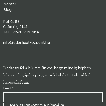
Naptár
Blog
Rét út 88
Csömör, 2141
Tel: +3670-3151664
info@edenligetkozpont.hu
Iratkozz fel a hírlevelünkre, hogy mindig képben 
lehess a legújabb programokkal és tartalmakkal 
kapcsolatban.
Email
*
Igen, feliratkozom a hírlevélre.