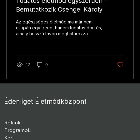
Tudatos életmód egyszerűen –
Bemutatkozik Csengei Károly
Az egészséges életmód ma már nem
csupán egy trend, hanem tudatos döntés,
amely hosszú távon meghatározza
életminőségünket. Ebben nyújt hiteles és
gyakorlati segítséget Csengei Károly
élelmiszeripari üzemmérnök és életmód-
tanácsadó, aki több mint huszonhat éve
foglalkozik azzal, hogyan tehetünk aktívan
47
0
az egészségünk megőrzéséért.
Édenliget Életmódközpont
Rólunk
Programok
Kert