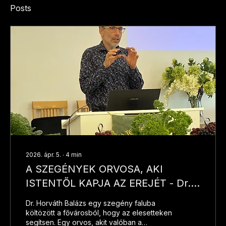
Posts
2026. ápr. 5.
∙
4
min
A SZEGÉNYEK ORVOSA, AKI
ISTENTŐL KAPJA AZ EREJÉT - Dr.
Horváth Balázs családorvos
Dr. Horváth Balázs egy szegény faluba
bemutatkozása
költözött a fővárosból, hogy az elesetteken
segítsen. Egy orvos, akit valóban a