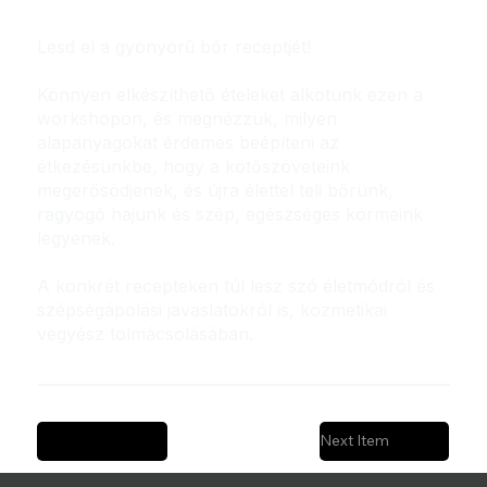
Lesd el a gyönyörű bőr receptjét!
Könnyen elkészíthető ételeket alkotunk ezen a
workshopon, és megnézzük, milyen
alapanyagokat érdemes beépíteni az
étkezésünkbe, hogy a kötőszöveteink
megerősödjenek, és újra élettel teli bőrünk,
ragyogó hajunk és szép, egészséges körmeink
legyenek.
A konkrét recepteken túl lesz szó életmódról és
szépségápolási javaslatokról is, kozmetikai
vegyész tolmácsolásában.
Previous Item
Next Item