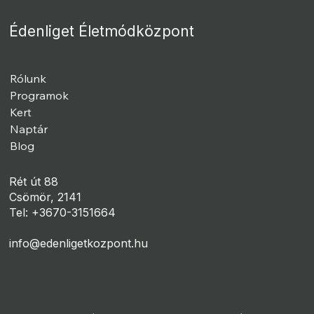
Édenliget Életmódközpont
Rólunk
Programok
Kert
Naptár
Blog
Rét út 88
Csömör, 2141
Tel: +3670-3151664
info@edenligetkozpont.hu