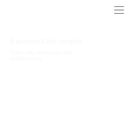
A gyönyörű bőr receptje
Gyakorlati, mindennapokba
építhető tudás.