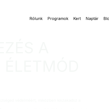
Rólunk
Programok
Kert
Naptár
Bl
EZÉS A
T ÉLETMÓD
észséged védelméért, miközben kiszakadsz a