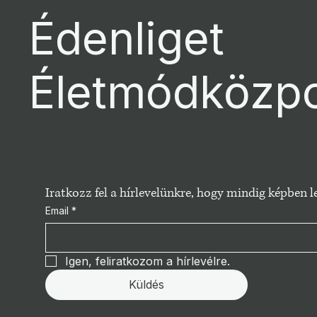
Édenliget
Életmódközp
Iratkozz fel a hírlevelünkre, hogy mindig képben
Email
*
Igen, feliratkozom a hírlevélre.
Küldés