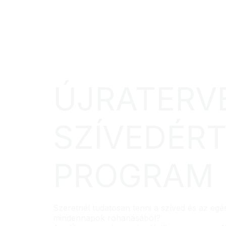
ÚJRATERV
SZÍVEDÉR
PROGRAM
Szeretnél tudatosan tenni a szíved és az eg
mindennapok rohanásából?