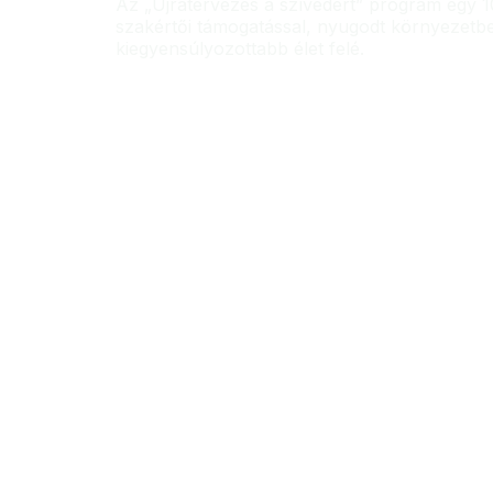
Az „Újratervezés a szívedért” program egy 1
szakértői támogatással, nyugodt környezetb
kiegyensúlyozottabb élet felé.