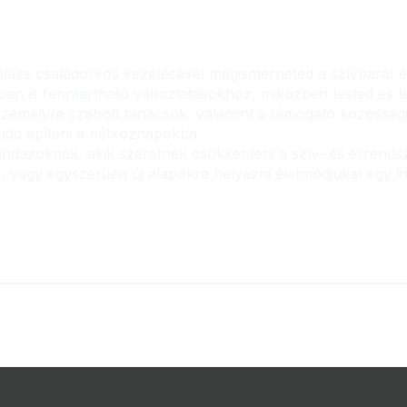
ázs családorvos vezetésével megismerheted a szívbarát éle
 is fenntartható változtatásokhoz, miközben tested és lelk
emélyre szabott tanácsok, valamint a támogató közösségi
udd építeni a hétköznapokba.
ndazoknak, akik szeretnék csökkenteni a szív- és érrendsze
 vagy egyszerűen új alapokra helyezni életmódjukat egy in