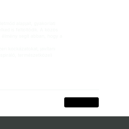
tmód alapjait, gyakorlati
ed is feltöltődik. A közös
 élmény segít abban, hogy a
ri kockázatokat, javítani
spiráló, természetközeli
Next Item