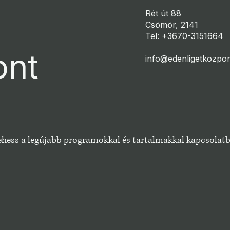
Rét út 88
Csömör, 2141
Tel: +3670-3151664
ont
info@edenligetkozpon
 lehess a legújabb programokkal és tartalmakkal kapcsolat