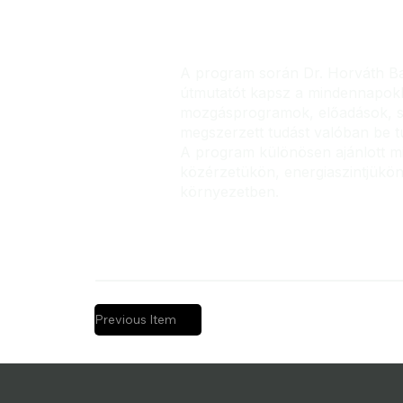
A program során Dr. Horváth Bal
útmutatót kapsz a mindennapokban
mozgásprogramok, előadások, sz
megszerzett tudást valóban be t
A program különösen ajánlott mi
közérzetükön, energiaszintjükön,
környezetben.
Previous Item