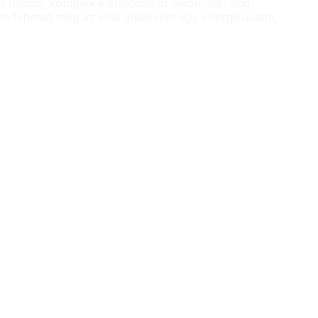
0 napos, komplex életmódváltó elvonulás, ahol
en teheted meg az első lépéseket egy energikusabb,