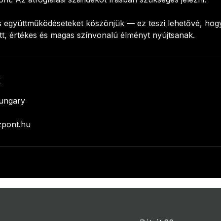
s együttműködéseteket köszönjük — ez teszi lehetővé, hog
tt, értékes és magas színvonalú élményt nyújtsanak.
k
Hungary
zpont.hu