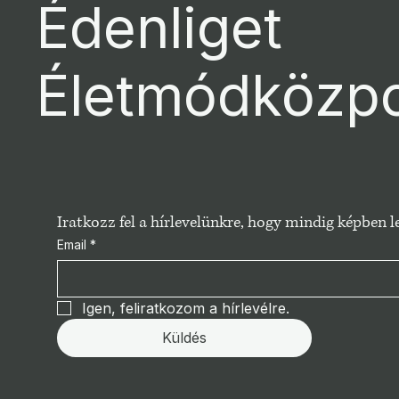
Édenliget
Életmódközp
Iratkozz fel a hírlevelünkre, hogy mindig képben
Email
*
Igen, feliratkozom a hírlevélre.
Küldés