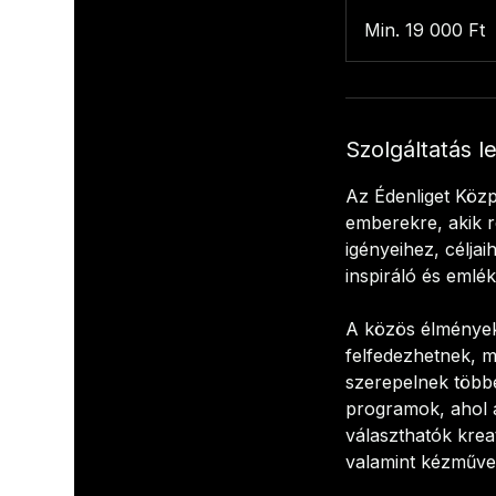
Min.
19 000
Min. 19 000 Ft
magyar
forint
Szolgáltatás l
Az Édenliget Köz
emberekre, akik r
igényeihez, céljai
inspiráló és emlé
A közös élmények
felfedezhetnek, m
szerepelnek több
programok, ahol a
választhatók krea
valamint kézműve