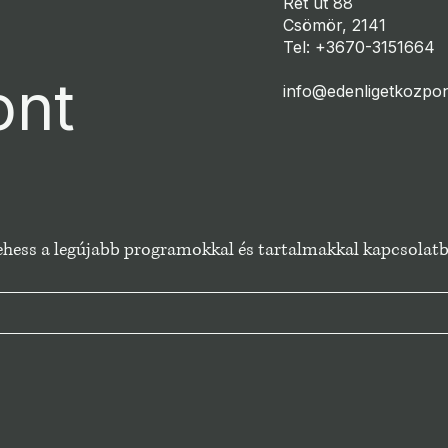
Rét út 88
Csömör, 2141
Tel: +3670-3151664
ont
info@edenligetkozpon
 lehess a legújabb programokkal és tartalmakkal kapcsolat