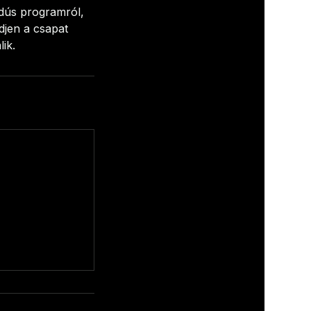
ydús programról,
djen a csapat
ik.