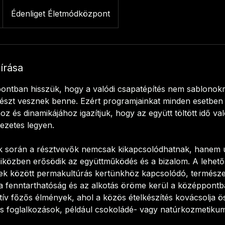
Édenliget Életmódközpont
eírása
pontban hisszük, hogy a valódi csapatépítés nem sablonok
észt vesznek benne. Ezért programjainkat minden esetben 
hoz és dinamikájához igazítjuk, hogy az együtt töltött idő va
kezetes legyen.
 során a résztvevők nemcsak kikapcsolódhatnak, hanem ú
iközben erősödik az együttműködés és a bizalom. A lehető
ek között permakultúrás kertünkhöz kapcsolódó, természe
 fenntarthatóság és az alkotás öröme kerül a középpontba
tív főzős élmények, ahol a közös ételkészítés kovácsolja ö
s foglalkozások, például csokoládé- vagy natúrkozmetikum