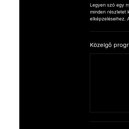
Legyen szó egy ny
minden részletet 
elképzeléseihez. 
Közelgő prog