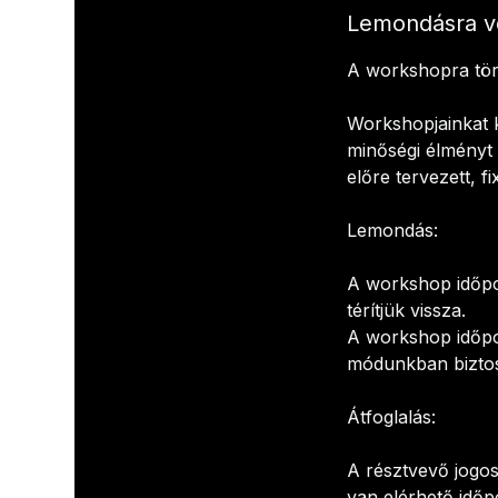
Lemondásra v
A workshopra törté
Workshopjainkat k
minőségi élményt 
előre tervezett, f
Lemondás:
A workshop időpon
térítjük vissza.
A workshop időpon
módunkban biztosí
Átfoglalás:
A résztvevő jogos
van elérhető időp