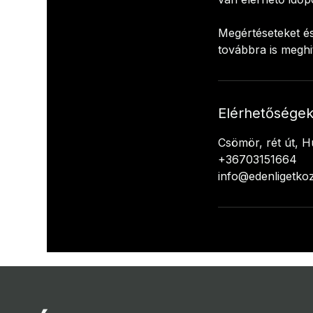
Megértéseteket é
továbbra is meghi
Elérhetősége
Csömör, rét út, 
+36703151664
info@edenligetko