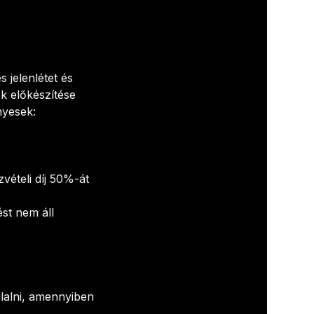
 jelenlétet és
k előkészítése
nyesek:
vételi díj 50%-át
st nem áll
glalni, amennyiben