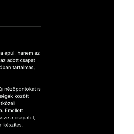
ra épül, hanem az
az adott csapat
lóban tartalmas,
j nézőpontokat is
ségek között
tközeli
. Emellett
ssze a csapatot,
-készítés.