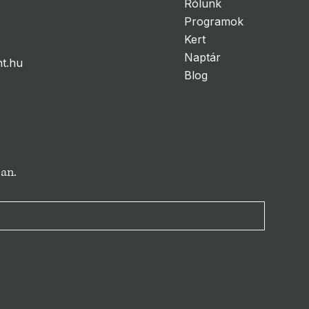
Rólunk
Programok
Kert
Naptár
t.hu
Blog
ban.