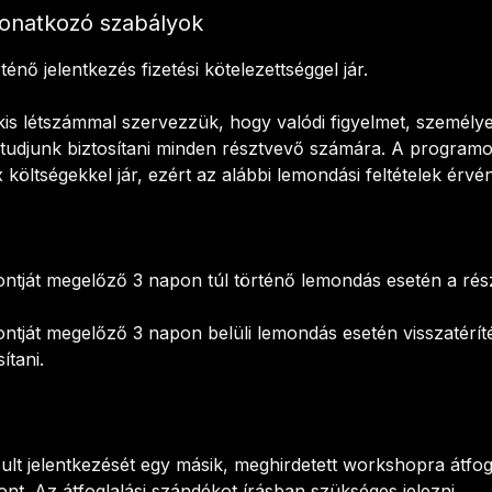
onatkozó szabályok
nő jelentkezés fizetési kötelezettséggel jár.
is létszámmal szervezzük, hogy valódi figyelmet, személyes
tudjunk biztosítani minden résztvevő számára. A programo
ix költségekkel jár, ezért az alábbi lemondási feltételek érvé
tját megelőző 3 napon túl történő lemondás esetén a rész
tját megelőző 3 napon belüli lemondás esetén visszatéríté
tani.
ult jelentkezését egy másik, meghirdetett workshopra átfo
ont. Az átfoglalási szándékot írásban szükséges jelezni.