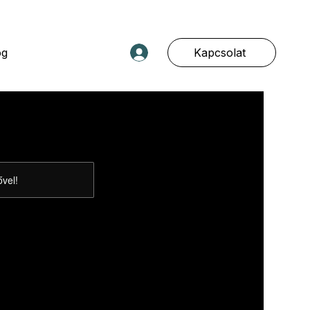
Kapcsolat
og
ővel!