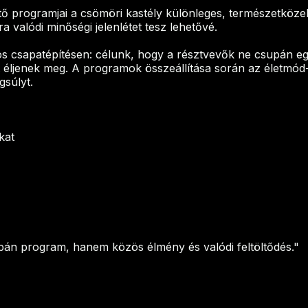
ő programjai a csömöri kastély különleges, természetköze
a valódi minőségi jelenlétet tesz lehetővé.
 csapatépítésen: célunk, hogy a résztvevők ne csupán e
 éljenek meg. A programok összeállítása során az életmód-
súlyt.
kat
pán program, hanem közös élmény és valódi feltöltődés."