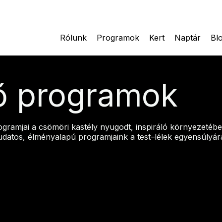
Rólunk
Programok
Kert
Naptár
Bl
ő programok
ramjai a csömöri kastély nyugodt, inspiráló környezetében
Tudatos, élményalapú programjaink a test–lélek egyensúlyá