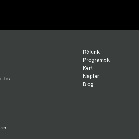
Next
Rólunk
Programok
Kert
Naptár
t.hu
Blog
ban.