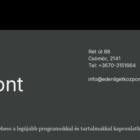
Rét út 88
Csömör, 2141
Tel: +3670-3151664
ont
info@edenligetkozpon
 lehess a legújabb programokkal és tartalmakkal kapcsolat