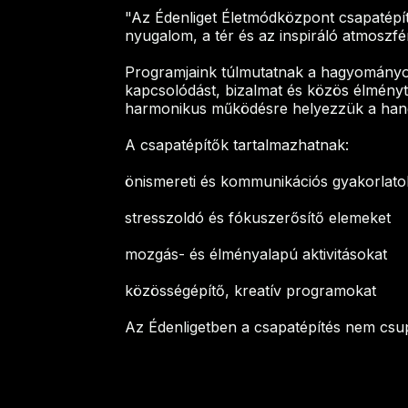
"Az Édenliget Életmódközpont csapatépít
nyugalom, a tér és az inspiráló atmoszfér
Programjaink túlmutatnak a hagyományos
kapcsolódást, bizalmat és közös élményt
harmonikus működésre helyezzük a hang
A csapatépítők tartalmazhatnak:
önismereti és kommunikációs gyakorlato
stresszoldó és fókuszerősítő elemeket
mozgás- és élményalapú aktivitásokat
közösségépítő, kreatív programokat
Az Édenligetben a csapatépítés nem csu