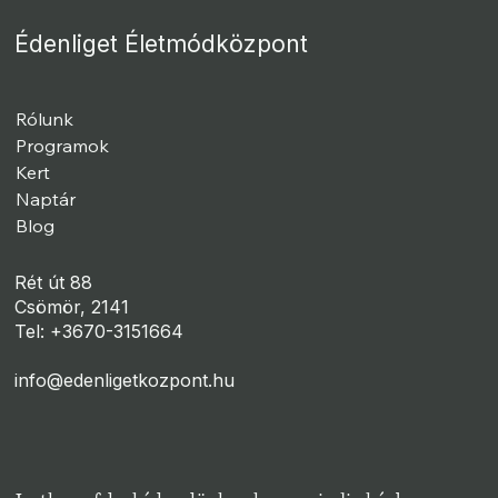
Édenliget Életmódközpont
Rólunk
Programok
Kert
Naptár
Blog
Rét út 88
Csömör, 2141
Tel: +3670-3151664
info@edenligetkozpont.hu