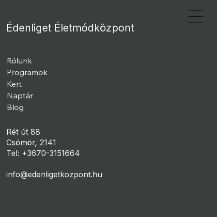
Édenliget Életmódközpont
Rólunk
Programok
Kert
Naptár
Blog
Rét út 88
Csömör, 2141
Tel: +3670-3151664
info@edenligetkozpont.hu