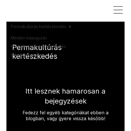
Permakultúrás kertészkedés
Minden bejegyzés
Permakultúrás
Permakultúrás kertészkedés
kertészkedés
Édenliget csapat
Itt lesznek hamarosan a
bejegyzések
Fedezz fel egyéb kategóriákat ebben a
blogban, vagy gyere vissza később!