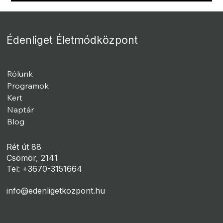
Édenliget Életmódközpont
Rólunk
Programok
Kert
Naptár
Blog
Rét út 88
Csömör, 2141
Tel: +3670-3151664
info@edenligetkozpont.hu